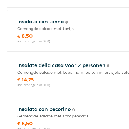
Insalata con tonno
Gemengde salade met tonijn
€ 8,50
incl. statiegeld (€ 0,00)
Insalate della casa voor 2 personen
Gemengde salade met kaas, ham, ei, tonijn, artisjok, sal
€ 14,75
incl. statiegeld (€ 0,00)
Insalata con pecorino
Gemengde salade met schapenkaas
€ 8,50
incl. statiegeld (€ 0,00)