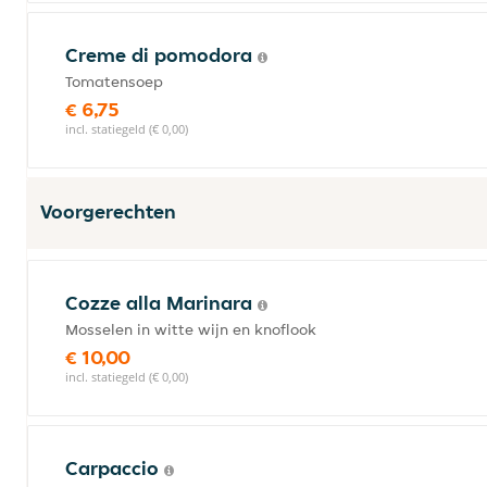
Creme di pomodora
Tomatensoep
€ 6,75
incl. statiegeld (€ 0,00)
Voorgerechten
Cozze alla Marinara
Mosselen in witte wijn en knoflook
€ 10,00
incl. statiegeld (€ 0,00)
Carpaccio