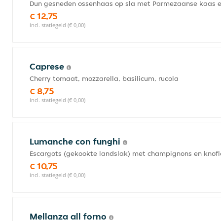
Dun gesneden ossenhaas op sla met Parmezaanse kaas e
€ 12,75
incl. statiegeld (€ 0,00)
Caprese
Cherry tomaat, mozzarella, basilicum, rucola
€ 8,75
incl. statiegeld (€ 0,00)
Lumanche con funghi
Escargots (gekookte landslak) met champignons en knof
€ 10,75
incl. statiegeld (€ 0,00)
Mellanza all forno