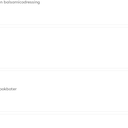
n balsamicodressing
lookboter