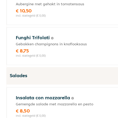
Aubergine met gehakt in tomatensaus
€ 10,50
incl. statiegeld (€ 0,00)
Funghi Trifolati
Gebakken champignons in knoflooksaus
€ 8,75
incl. statiegeld (€ 0,00)
Salades
Insalata con mozzarella
Gemengde salade met mozzarella en pesto
€ 8,50
incl. statiegeld (€ 0,00)