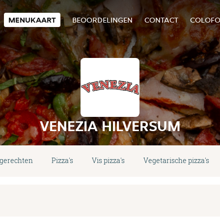
MENUKAART
BEOORDELINGEN
CONTACT
COLOF
VENEZIA HILVERSUM
tgerechten
Pizza's
Vis pizza's
Vegetarische pizza's