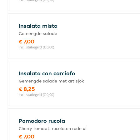
Insalata mista
Gemengde salade
€ 7,00
incl. statiegeld (€ 0,00)
Insalata con carciofo
Gemengde salade met artisjok
€ 8,25
incl. statiegeld (€ 0,00)
Pomodoro rucola
Cherry tomaat, rucola en rode ui
€ 7,00