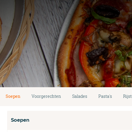
Soepen
Voorgerechten
Salades
Pasta's
Rijs
Soepen