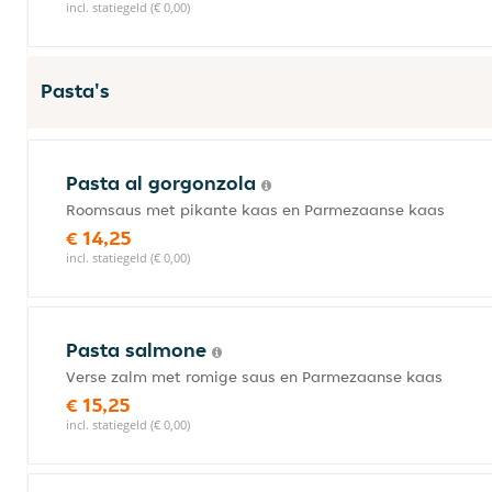
incl. statiegeld (€ 0,00)
Pasta's
Pasta al gorgonzola
Roomsaus met pikante kaas en Parmezaanse kaas
€ 14,25
incl. statiegeld (€ 0,00)
Pasta salmone
Verse zalm met romige saus en Parmezaanse kaas
€ 15,25
incl. statiegeld (€ 0,00)