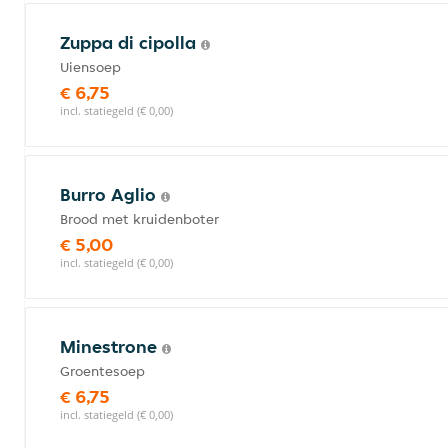
Zuppa di cipolla
Uiensoep
€ 6,75
incl. statiegeld (€ 0,00)
Burro Aglio
Brood met kruidenboter
€ 5,00
incl. statiegeld (€ 0,00)
Minestrone
Groentesoep
€ 6,75
incl. statiegeld (€ 0,00)